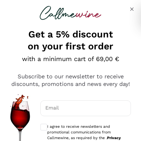
Skip to content
Describe what you are looking for
Get a 5% discount
on your first order
Ottimo
with a minimum cart of 69,00 €
4,5
/5
2.551
Subscribe to our newsletter to receive
recensioni
discounts, promotions and news every day!
Le nostre recensioni a 4 e 5 stelle.
Clicca qui per leggerle tutte >
Email
Precedente
Successivo
Optional consents to receive communicat
I agree to receive newsletters and
Oggi
promotional communications from
Perfetti e attenti al cliente
Callmewine, as required by the .
Privacy