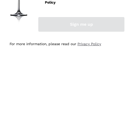
Policy
Acquirente verificato
Sign me up
Ieri
Semplice nell'uso, puntuali e veloci.
For more information, please read our
Privacy Policy
Acquirente verificato
Ieri
Ottima come sempre!
Acquirente verificato
2 Giorni Fa
Buona esperienza
Acquirente verificato