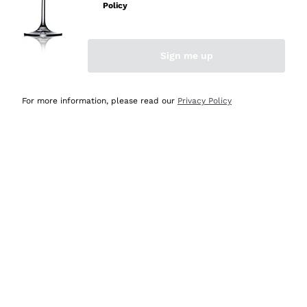
professionalità
Policy
Acquirente verificato
Sign me up
Ieri
Seri affidabili
For more information, please read our
Privacy Policy
Acquirente verificato
Ieri
Il catalogo offre moltissime possibilità di scelta tra tanti
prodotti diversi e con un ampio range di prezzo. Le
indicazioni dei consulenti sono estremamente chiare e
conformi alle caratteristiche dei prodotti acquistati
Acquirente verificato