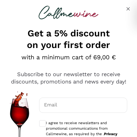
Skip to content
Describe what you are looking for
Get a 5% discount
on your first order
Ottimo
with a minimum cart of 69,00 €
4,5
/5
2.561
Subscribe to our newsletter to receive
recensioni
discounts, promotions and news every day!
Le nostre recensioni a 4 e 5 stelle.
Clicca qui per leggerle tutte >
Email
Precedente
Successivo
Optional consents to receive communicat
I agree to receive newsletters and
Oggi
promotional communications from
Acquisto semplice nelle modalità, gestito con rapidità e
Callmewine, as required by the .
Privacy