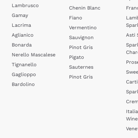
Lambrusco
Chenin Blanc
Fran
Gamay
Fiano
Lam
Lacrima
Spar
Vermentino
Aglianico
Asti
Sauvignon
Bonarda
Spar
Pinot Gris
Char
Nerello Mascalese
Pigato
Pros
Tignanello
Sauternes
Swee
Gaglioppo
Pinot Gris
Cart
Bardolino
Spar
Cre
Itali
Wine
Vene