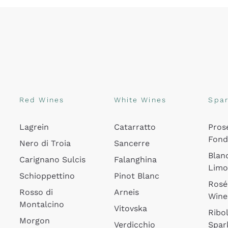
Red Wines
White Wines
Spar
Lagrein
Catarratto
Pros
Fon
Nero di Troia
Sancerre
Blan
Carignano Sulcis
Falanghina
Lim
Schioppettino
Pinot Blanc
Rosé
Rosso di
Arneis
Wine
Montalcino
Vitovska
Ribol
Morgon
Verdicchio
Spar