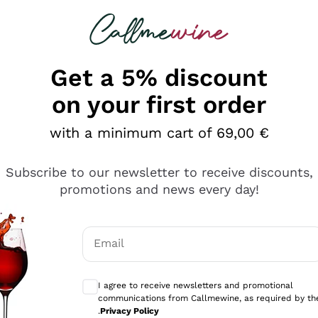
 looking for
Champagne
Sparkling Wines
Al
Get a 5% discount
on your first order
with a minimum cart of 69,00 €
Subscribe to our newsletter to receive discounts,
promotions and news every day!
Email
Optional consents to receive communicati
I agree to receive newsletters and promotional
communications from Callmewine, as required by th
e professionalità
.
Privacy Policy