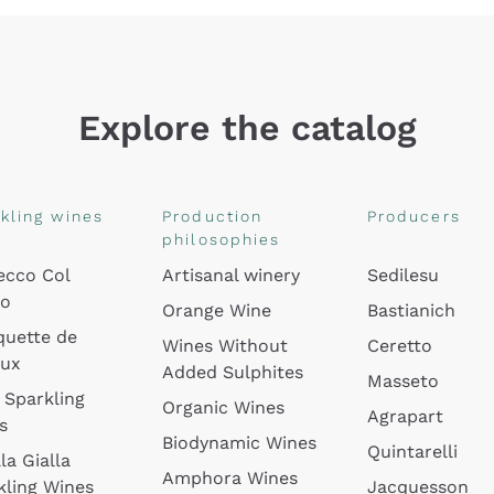
Explore the catalog
kling wines
Production
Producers
philosophies
ecco Col
Artisanal winery
Sedilesu
do
Orange Wine
Bastianich
quette de
Wines Without
Ceretto
oux
Added Sulphites
Masseto
 Sparkling
Organic Wines
Agrapart
s
Biodynamic Wines
Quintarelli
la Gialla
Amphora Wines
kling Wines
Jacquesson