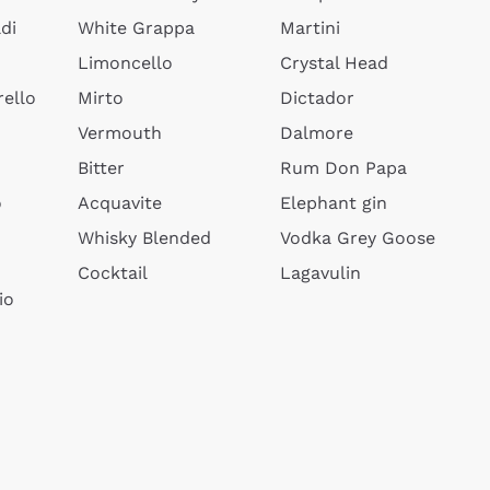
di
White Grappa
Martini
Limoncello
Crystal Head
ello
Mirto
Dictador
Vermouth
Dalmore
Bitter
Rum Don Papa
o
Acquavite
Elephant gin
Whisky Blended
Vodka Grey Goose
Cocktail
Lagavulin
io