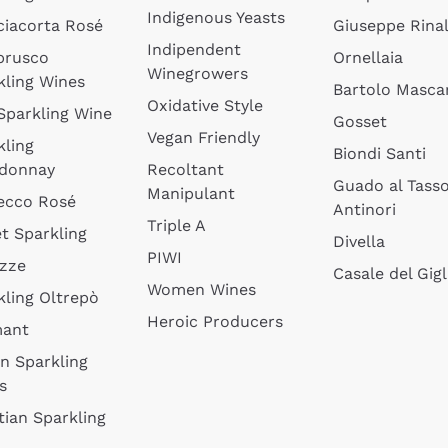
Indigenous Yeasts
ciacorta Rosé
Giuseppe Rinal
Indipendent
brusco
Ornellaia
Winegrowers
kling Wines
Bartolo Mascar
Oxidative Style
 Sparkling Wine
Gosset
Vegan Friendly
kling
Biondi Santi
donnay
Recoltant
Guado al Tass
Manipulant
ecco Rosé
Antinori
Triple A
t Sparkling
Divella
PIWI
izze
Casale del Gigl
Women Wines
kling Oltrepò
Heroic Producers
mant
an Sparkling
s
tian Sparkling