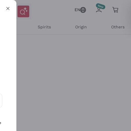
EN
l Wines
Spirits
Origin
Others
ons and personalized offers
e