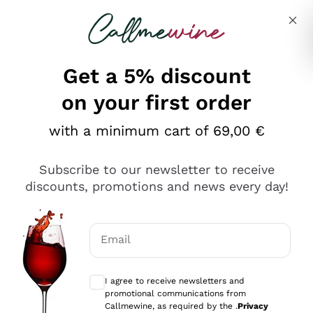
Skip to content
Describe what you are looking for
Get a 5% discount
on your first order
Ottimo
with a minimum cart of 69,00 €
4,5
/5
2.566
Subscribe to our newsletter to receive
recensioni
discounts, promotions and news every day!
Le nostre recensioni a 4 e 5 stelle.
Clicca qui per leggerle tutte >
Email
Precedente
Successivo
Optional consents to receive communicat
I agree to receive newsletters and
Ieri
promotional communications from
Ordine tutto ok, niente da dire a riguardo. Il sito in se
Callmewine, as required by the .
Privacy