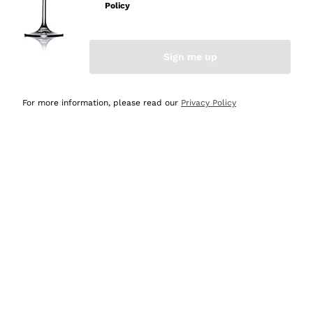
Policy
Acquirente verificato
Sign me up
Ieri
Semplice nell'uso, puntuali e veloci.
For more information, please read our
Privacy Policy
Acquirente verificato
Ieri
Ottima come sempre!
Acquirente verificato
2 Giorni Fa
Buona esperienza
Acquirente verificato