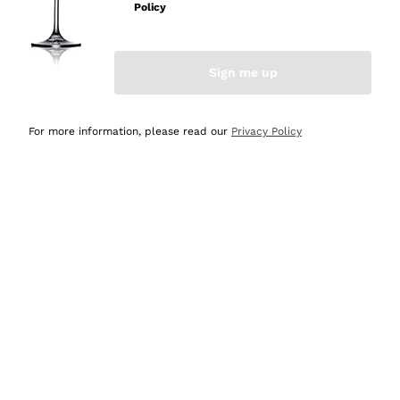
professionalità
Policy
Acquirente verificato
Sign me up
Ieri
Seri affidabili
For more information, please read our
Privacy Policy
Acquirente verificato
Ieri
Il catalogo offre moltissime possibilità di scelta tra tanti
prodotti diversi e con un ampio range di prezzo. Le
indicazioni dei consulenti sono estremamente chiare e
conformi alle caratteristiche dei prodotti acquistati
Acquirente verificato