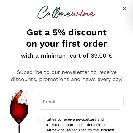
Skip to content
Describe what you are looking for
Get a 5% discount
on your first order
Ottimo
with a minimum cart of 69,00 €
4,5
/5
2.561
Subscribe to our newsletter to receive
recensioni
discounts, promotions and news every day!
Le nostre recensioni a 4 e 5 stelle.
Clicca qui per leggerle tutte >
Email
Precedente
Successivo
Optional consents to receive communicat
I agree to receive newsletters and
Oggi
promotional communications from
Acquisto semplice nelle modalità, gestito con rapidità e
Callmewine, as required by the .
Privacy