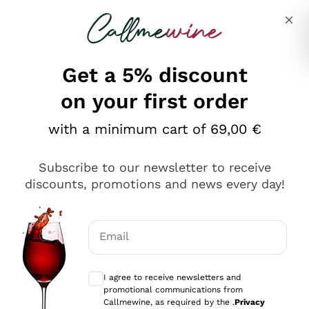
Skip to content
Describe what you are looking for
Get a 5% discount
on your first order
Ottimo
with a minimum cart of 69,00 €
4,5
/5
2.566
Subscribe to our newsletter to receive
recensioni
discounts, promotions and news every day!
Le nostre recensioni a 4 e 5 stelle.
Clicca qui per leggerle tutte >
Email
Precedente
Successivo
Optional consents to receive communicat
I agree to receive newsletters and
Ieri
promotional communications from
Ordine tutto ok, niente da dire a riguardo. Il sito in se
Callmewine, as required by the .
Privacy