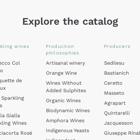
Explore the catalog
kling wines
Production
Producers
philosophies
ecco Col
Artisanal winery
Sedilesu
do
Orange Wine
Bastianich
quette de
Wines Without
Ceretto
oux
Added Sulphites
Masseto
 Sparkling
Organic Wines
Agrapart
s
Biodynamic Wines
Quintarelli
la Gialla
Amphora Wines
kling Wines
Jacquesson
Indigenous Yeasts
ciacorta Rosé
Giuseppe Rinal