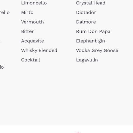
Limoncello
Crystal Head
ello
Mirto
Dictador
Vermouth
Dalmore
Bitter
Rum Don Papa
o
Acquavite
Elephant gin
Whisky Blended
Vodka Grey Goose
Cocktail
Lagavulin
io