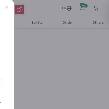
EN
l Wines
Spirits
Origin
Others
ons and personalized offers
e