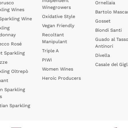
Indipendent
brusco
Ornellaia
Winegrowers
kling Wines
Bartolo Mascar
Oxidative Style
 Sparkling Wine
Gosset
Vegan Friendly
kling
Biondi Santi
donnay
Recoltant
Guado al Tass
Manipulant
ecco Rosé
Antinori
Triple A
t Sparkling
Divella
PIWI
izze
Casale del Gigl
Women Wines
kling Oltrepò
Heroic Producers
mant
an Sparkling
s
tian Sparkling