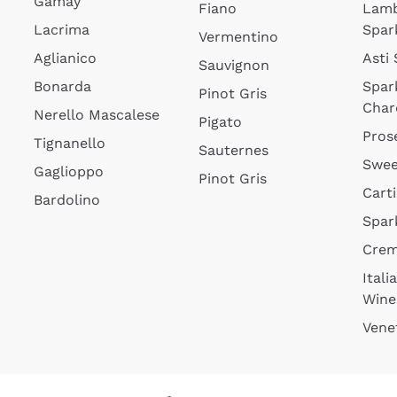
Gamay
Fiano
Lam
Lacrima
Spar
Vermentino
Aglianico
Asti
Sauvignon
Bonarda
Spar
Pinot Gris
Char
Nerello Mascalese
Pigato
Pros
Tignanello
Sauternes
Swee
Gaglioppo
Pinot Gris
Cart
Bardolino
Spar
Cre
Itali
Wine
Vene