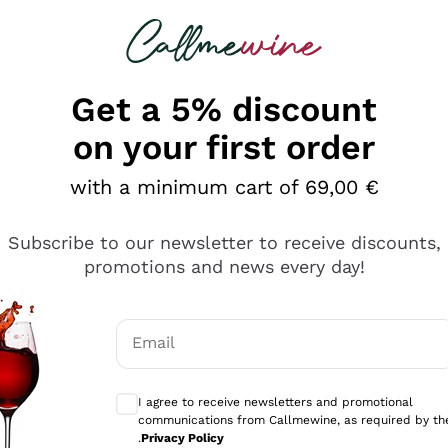
 looking for
Champagne
Sparkling Wines
Al
Get a 5% discount
on your first order
with a minimum cart of 69,00 €
Subscribe to our newsletter to receive discounts,
promotions and news every day!
Email
Optional consents to receive communicati
I agree to receive newsletters and promotional
communications from Callmewine, as required by th
.
Privacy Policy