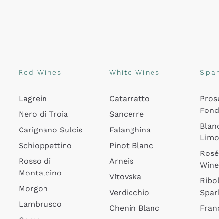
Red Wines
White Wines
Spar
Lagrein
Catarratto
Pros
Fon
Nero di Troia
Sancerre
Blan
Carignano Sulcis
Falanghina
Lim
Schioppettino
Pinot Blanc
Rosé
Rosso di
Arneis
Wine
Montalcino
Vitovska
Ribol
Morgon
Verdicchio
Spar
Lambrusco
Chenin Blanc
Fran