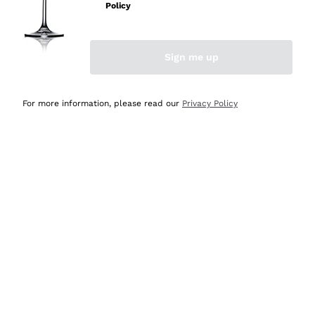
professionalità
Policy
Acquirente verificato
Sign me up
Oggi
Seri affidabili
For more information, please read our
Privacy Policy
Acquirente verificato
Ieri
Il catalogo offre moltissime possibilità di scelta tra tanti
prodotti diversi e con un ampio range di prezzo. Le
indicazioni dei consulenti sono estremamente chiare e
conformi alle caratteristiche dei prodotti acquistati
Acquirente verificato