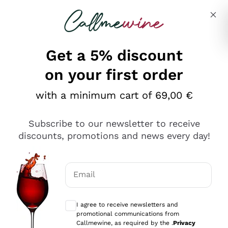
Skip to content
Describe what you are looking for
Get a 5% discount
on your first order
Ottimo
with a minimum cart of 69,00 €
4,5
/5
2.561
Subscribe to our newsletter to receive
recensioni
discounts, promotions and news every day!
Le nostre recensioni a 4 e 5 stelle.
Clicca qui per leggerle tutte >
Email
Precedente
Successivo
Optional consents to receive communicat
I agree to receive newsletters and
Oggi
promotional communications from
Acquisto semplice nelle modalità, gestito con rapidità e
Callmewine, as required by the .
Privacy