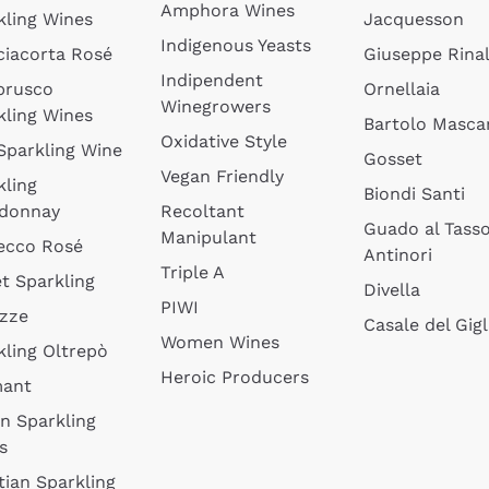
Amphora Wines
kling Wines
Jacquesson
Indigenous Yeasts
ciacorta Rosé
Giuseppe Rinal
Indipendent
brusco
Ornellaia
Winegrowers
kling Wines
Bartolo Mascar
Oxidative Style
 Sparkling Wine
Gosset
Vegan Friendly
kling
Biondi Santi
donnay
Recoltant
Guado al Tass
Manipulant
ecco Rosé
Antinori
Triple A
t Sparkling
Divella
PIWI
izze
Casale del Gigl
Women Wines
kling Oltrepò
Heroic Producers
mant
an Sparkling
s
tian Sparkling