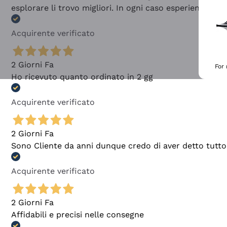
esplorare li trovo migliori. In ogni caso esperienza buo
Acquirente verificato
2 Giorni Fa
For
Ho ricevuto quanto ordinato in 2 gg
Acquirente verificato
2 Giorni Fa
Sono Cliente da anni dunque credo di aver detto tutto
Acquirente verificato
2 Giorni Fa
Affidabili e precisi nelle consegne