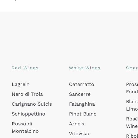
Red Wines
White Wines
Spar
Lagrein
Catarratto
Pros
Fon
Nero di Troia
Sancerre
Blan
Carignano Sulcis
Falanghina
Lim
Schioppettino
Pinot Blanc
Rosé
Rosso di
Arneis
Wine
Montalcino
Vitovska
Ribol