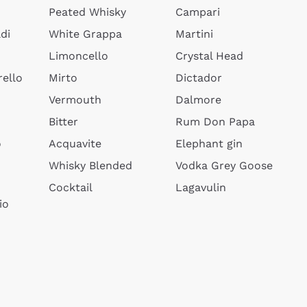
Peated Whisky
Campari
di
White Grappa
Martini
Limoncello
Crystal Head
ello
Mirto
Dictador
Vermouth
Dalmore
Bitter
Rum Don Papa
o
Acquavite
Elephant gin
Whisky Blended
Vodka Grey Goose
Cocktail
Lagavulin
io