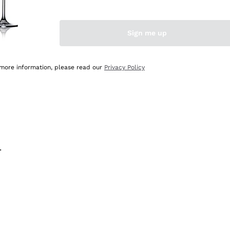
na e lo consiglio! 👍
Sign me up
 more information, please read our
Privacy Policy
.