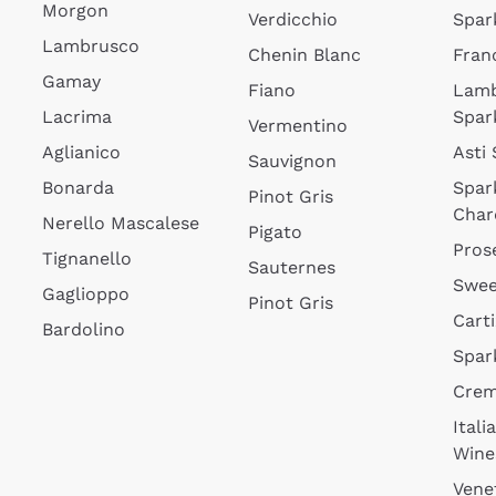
Morgon
Verdicchio
Spar
Lambrusco
Chenin Blanc
Fran
Gamay
Fiano
Lam
Lacrima
Spar
Vermentino
Aglianico
Asti
Sauvignon
Bonarda
Spar
Pinot Gris
Char
Nerello Mascalese
Pigato
Pros
Tignanello
Sauternes
Swee
Gaglioppo
Pinot Gris
Cart
Bardolino
Spar
Cre
Itali
Wine
Vene