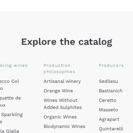
Explore the catalog
kling wines
Production
Producers
philosophies
ecco Col
Artisanal winery
Sedilesu
do
Orange Wine
Bastianich
quette de
Wines Without
Ceretto
oux
Added Sulphites
Masseto
 Sparkling
Organic Wines
Agrapart
s
Biodynamic Wines
Quintarelli
la Gialla