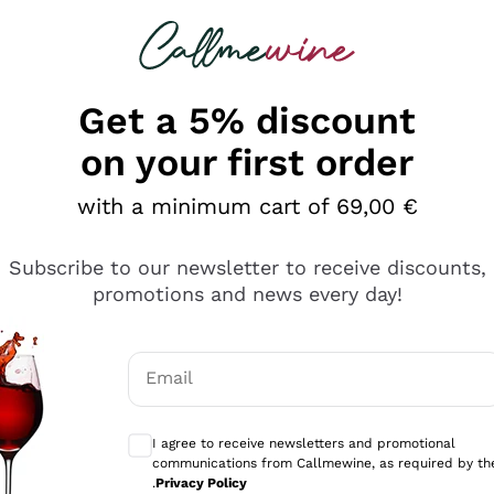
 looking for
Champagne
Sparkling Wines
Al
Get a 5% discount
on your first order
with a minimum cart of 69,00 €
Subscribe to our newsletter to receive discounts,
promotions and news every day!
Email
Optional consents to receive communicati
I agree to receive newsletters and promotional
communications from Callmewine, as required by th
se non è male ma secondo me ci sono alternative che hanno p
.
Privacy Policy