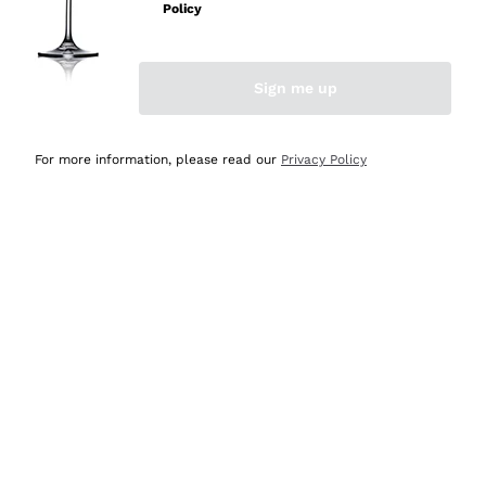
Policy
Acquirente verificato
Sign me up
Ieri
Semplice nell'uso, puntuali e veloci.
For more information, please read our
Privacy Policy
Acquirente verificato
Ieri
Ottima come sempre!
Acquirente verificato
2 Giorni Fa
Buona esperienza
Acquirente verificato