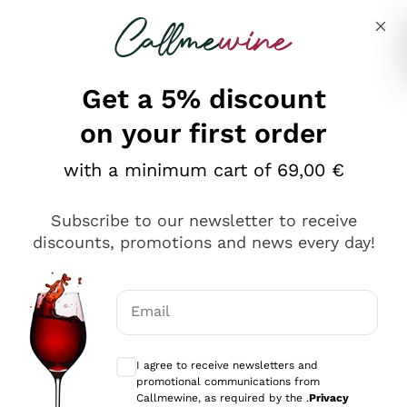
Skip to content
Describe what you are looking for
Get a 5% discount
on your first order
Ottimo
with a minimum cart of 69,00 €
4,5
/5
2.551
Subscribe to our newsletter to receive
recensioni
discounts, promotions and news every day!
Le nostre recensioni a 4 e 5 stelle.
Clicca qui per leggerle tutte >
Email
Precedente
Successivo
Optional consents to receive communicat
I agree to receive newsletters and
Oggi
promotional communications from
Perfetti e attenti al cliente
Callmewine, as required by the .
Privacy