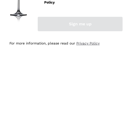
professionalità
Policy
Acquirente verificato
Sign me up
Oggi
Seri affidabili
For more information, please read our
Privacy Policy
Acquirente verificato
Ieri
Il catalogo offre moltissime possibilità di scelta tra tanti
prodotti diversi e con un ampio range di prezzo. Le
indicazioni dei consulenti sono estremamente chiare e
conformi alle caratteristiche dei prodotti acquistati
Acquirente verificato