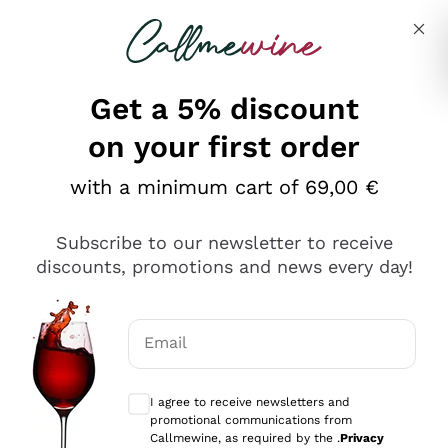
Skip to content
Describe what you are looking for
Get a 5% discount
on your first order
Ottimo
with a minimum cart of 69,00 €
4,5
/5
2.561
Subscribe to our newsletter to receive
recensioni
discounts, promotions and news every day!
Le nostre recensioni a 4 e 5 stelle.
Clicca qui per leggerle tutte >
Email
Precedente
Successivo
Optional consents to receive communicat
I agree to receive newsletters and
Oggi
promotional communications from
Acquisto semplice nelle modalità, gestito con rapidità e
Callmewine, as required by the .
Privacy