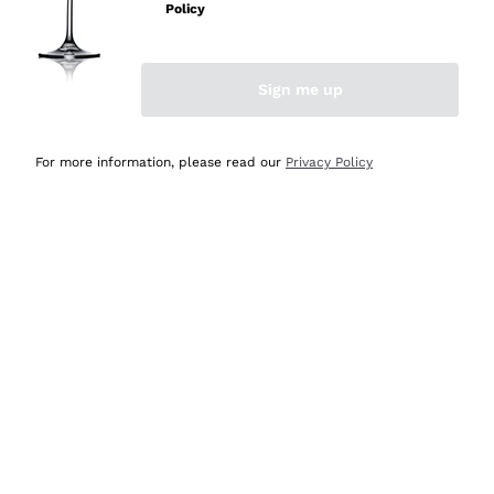
Policy
Acquirente verificato
Sign me up
Ieri
Semplice nell'uso, puntuali e veloci.
For more information, please read our
Privacy Policy
Acquirente verificato
Ieri
Ottima come sempre!
Acquirente verificato
2 Giorni Fa
Buona esperienza
Acquirente verificato