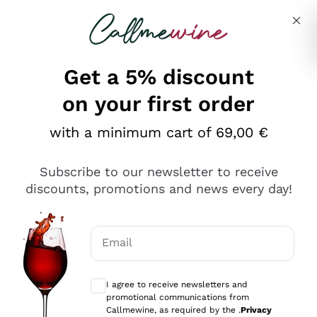
Skip to content
Describe what you are looking for
Get a 5% discount
on your first order
Ottimo
with a minimum cart of 69,00 €
4,5
/5
2.551
Subscribe to our newsletter to receive
recensioni
discounts, promotions and news every day!
Le nostre recensioni a 4 e 5 stelle.
Clicca qui per leggerle tutte >
Email
Precedente
Successivo
Optional consents to receive communicat
I agree to receive newsletters and
Oggi
promotional communications from
Perfetti e attenti al cliente
Callmewine, as required by the .
Privacy