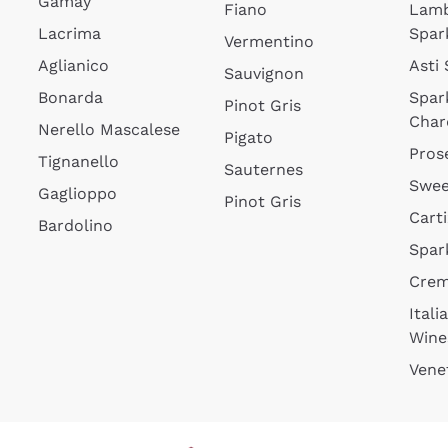
Gamay
Fiano
Lam
Lacrima
Spar
Vermentino
Aglianico
Asti
Sauvignon
Bonarda
Spar
Pinot Gris
Char
Nerello Mascalese
Pigato
Pros
Tignanello
Sauternes
Swee
Gaglioppo
Pinot Gris
Cart
Bardolino
Spar
Cre
Itali
Wine
Vene