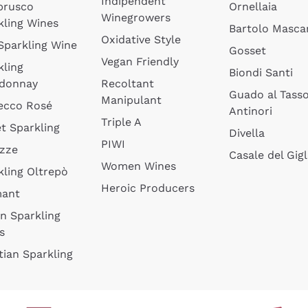
Indipendent
brusco
Ornellaia
Winegrowers
kling Wines
Bartolo Mascar
Oxidative Style
 Sparkling Wine
Gosset
Vegan Friendly
kling
Biondi Santi
donnay
Recoltant
Guado al Tass
Manipulant
ecco Rosé
Antinori
Triple A
t Sparkling
Divella
PIWI
izze
Casale del Gigl
Women Wines
kling Oltrepò
Heroic Producers
mant
an Sparkling
s
tian Sparkling