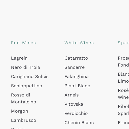
Red Wines
White Wines
Spar
Lagrein
Catarratto
Pros
Fon
Nero di Troia
Sancerre
Blan
Carignano Sulcis
Falanghina
Lim
Schioppettino
Pinot Blanc
Rosé
Rosso di
Arneis
Wine
Montalcino
Vitovska
Ribol
Morgon
Verdicchio
Spar
Lambrusco
Chenin Blanc
Fran