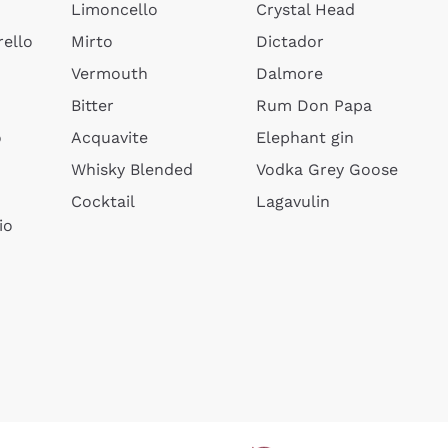
Limoncello
Crystal Head
ello
Mirto
Dictador
Vermouth
Dalmore
Bitter
Rum Don Papa
o
Acquavite
Elephant gin
Whisky Blended
Vodka Grey Goose
Cocktail
Lagavulin
io