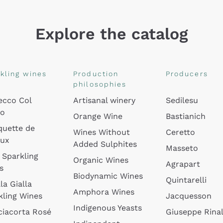
Explore the catalog
kling wines
Production
Producers
philosophies
ecco Col
Artisanal winery
Sedilesu
do
Orange Wine
Bastianich
quette de
Wines Without
Ceretto
oux
Added Sulphites
Masseto
 Sparkling
Organic Wines
Agrapart
s
Biodynamic Wines
Quintarelli
la Gialla
Amphora Wines
kling Wines
Jacquesson
Indigenous Yeasts
ciacorta Rosé
Giuseppe Rinal