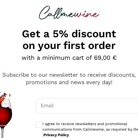
 looking for
Champagne
Sparkling Wines
Al
Get a 5% discount
on your first order
with a minimum cart of 69,00 €
Subscribe to our newsletter to receive discounts,
promotions and news every day!
Email
Optional consents to receive communicati
I agree to receive newsletters and promotional
communications from Callmewine, as required by th
sima
.
Privacy Policy