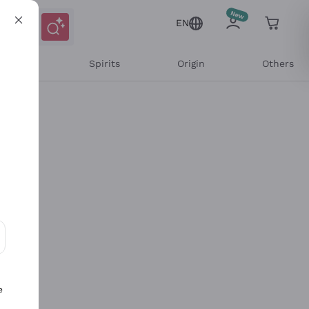
EN
l Wines
Spirits
Origin
Others
ons and personalized offers
e