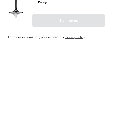
velocissima
Policy
Acquirente verificato
Sign me up
Ieri
Perfetti e attenti al cliente
For more information, please read our
Privacy Policy
Acquirente verificato
2 Giorni Fa
Semplice nell'uso, puntuali e veloci.
Acquirente verificato
2 Giorni Fa
Ottima come sempre!