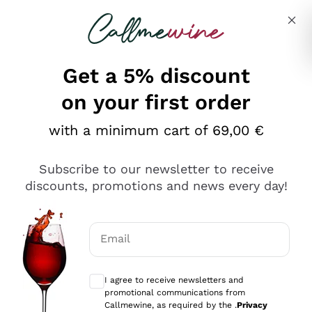
Skip to content
Describe what you are looking for
Get a 5% discount
on your first order
Ottimo
with a minimum cart of 69,00 €
4,5
/5
2.552
Subscribe to our newsletter to receive
recensioni
discounts, promotions and news every day!
Le nostre recensioni a 4 e 5 stelle.
Clicca qui per leggerle tutte >
Email
Precedente
Successivo
Optional consents to receive communicat
I agree to receive newsletters and
Oggi
promotional communications from
Ottima facilità di acquisto sul sito e consegna
Callmewine, as required by the .
Privacy