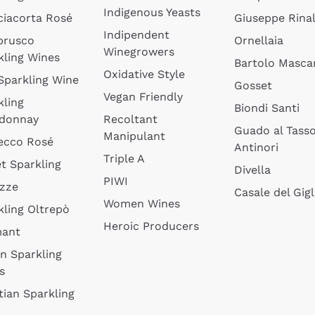
Indigenous Yeasts
ciacorta Rosé
Giuseppe Rinal
Indipendent
brusco
Ornellaia
Winegrowers
kling Wines
Bartolo Mascar
Oxidative Style
 Sparkling Wine
Gosset
Vegan Friendly
kling
Biondi Santi
donnay
Recoltant
Guado al Tass
Manipulant
ecco Rosé
Antinori
Triple A
t Sparkling
Divella
PIWI
izze
Casale del Gigl
Women Wines
kling Oltrepò
Heroic Producers
mant
an Sparkling
s
tian Sparkling