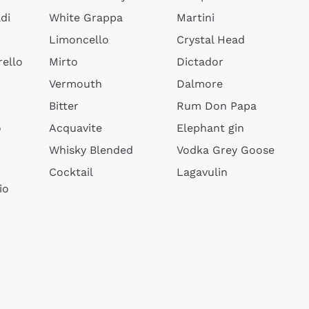
di
White Grappa
Martini
Limoncello
Crystal Head
ello
Mirto
Dictador
Vermouth
Dalmore
Bitter
Rum Don Papa
o
Acquavite
Elephant gin
Whisky Blended
Vodka Grey Goose
Cocktail
Lagavulin
io