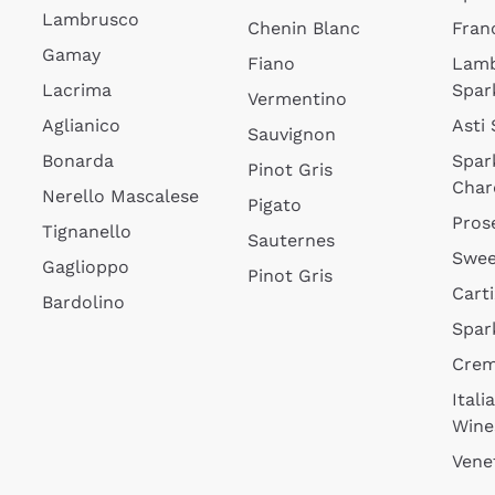
Lambrusco
Chenin Blanc
Fran
Gamay
Fiano
Lam
Lacrima
Spar
Vermentino
Aglianico
Asti
Sauvignon
Bonarda
Spar
Pinot Gris
Char
Nerello Mascalese
Pigato
Pros
Tignanello
Sauternes
Swee
Gaglioppo
Pinot Gris
Cart
Bardolino
Spar
Cre
Itali
Wine
Vene