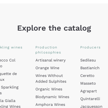
Explore the catalog
kling wines
Production
Producers
philosophies
ecco Col
Artisanal winery
Sedilesu
do
Orange Wine
Bastianich
quette de
Wines Without
Ceretto
oux
Added Sulphites
Masseto
 Sparkling
Organic Wines
Agrapart
s
Biodynamic Wines
Quintarelli
la Gialla
Amphora Wines
kling Wines
Jacquesson