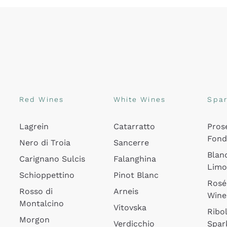
Red Wines
White Wines
Spar
Lagrein
Catarratto
Pros
Fon
Nero di Troia
Sancerre
Blan
Carignano Sulcis
Falanghina
Lim
Schioppettino
Pinot Blanc
Rosé
Rosso di
Arneis
Wine
Montalcino
Vitovska
Ribol
Morgon
Verdicchio
Spar