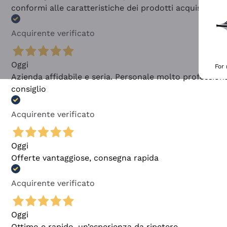
conformi alle caratteristiche dei prodotti acquistati
Acquirente verificato
Oggi
For
Azienda affidabile e seria. Personale molto profession
consiglio
Acquirente verificato
Oggi
Offerte vantaggiose, consegna rapida
Acquirente verificato
Oggi
Ottimo e rapido, un’esperienza da ripetere