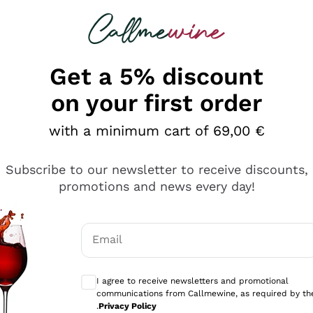
 looking for
Champagne
Sparkling Wines
Al
Get a 5% discount
on your first order
with a minimum cart of 69,00 €
Subscribe to our newsletter to receive discounts,
promotions and news every day!
Email
Optional consents to receive communicati
I agree to receive newsletters and promotional
communications from Callmewine, as required by th
tanti prodotti diversi e con un ampio range di prezzo. Le 
.
Privacy Policy