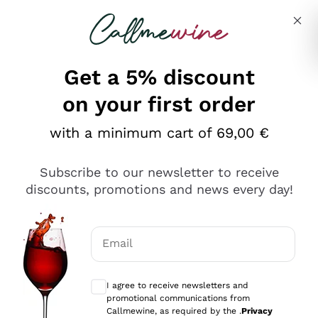
Skip to content
Describe what you are looking for
Get a 5% discount
on your first order
Ottimo
with a minimum cart of 69,00 €
4,5
/5
2.561
Subscribe to our newsletter to receive
recensioni
discounts, promotions and news every day!
Le nostre recensioni a 4 e 5 stelle.
Clicca qui per leggerle tutte >
Email
Precedente
Successivo
Optional consents to receive communicat
I agree to receive newsletters and
Oggi
promotional communications from
Acquisto semplice nelle modalità, gestito con rapidità e
Callmewine, as required by the .
Privacy