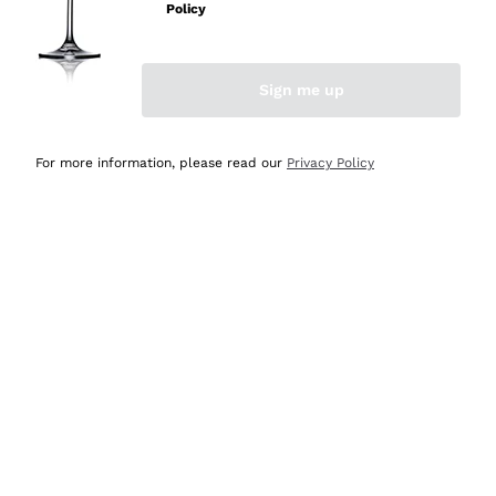
professionalità
Policy
Acquirente verificato
Sign me up
Oggi
Seri affidabili
For more information, please read our
Privacy Policy
Acquirente verificato
Ieri
Il catalogo offre moltissime possibilità di scelta tra tanti
prodotti diversi e con un ampio range di prezzo. Le
indicazioni dei consulenti sono estremamente chiare e
conformi alle caratteristiche dei prodotti acquistati
Acquirente verificato