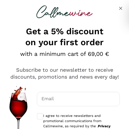
Skip to content
Describe what you are looking for
Get a 5% discount
on your first order
Ottimo
with a minimum cart of 69,00 €
4,5
/5
2.567
Subscribe to our newsletter to receive
recensioni
discounts, promotions and news every day!
Le nostre recensioni a 4 e 5 stelle.
Clicca qui per leggerle tutte >
Email
Precedente
Successivo
Optional consents to receive communicat
I agree to receive newsletters and
Oggi
promotional communications from
Ottimo servizio!
Callmewine, as required by the .
Privacy