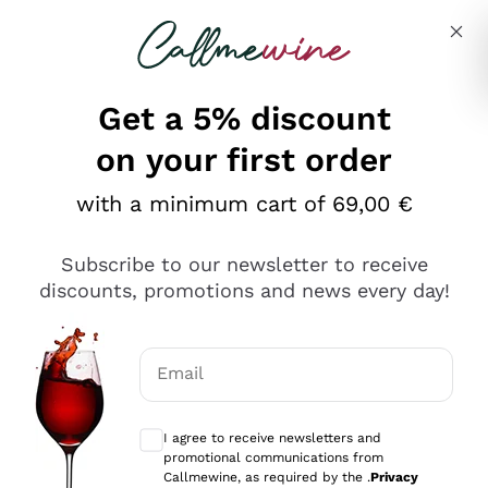
Skip to content
Describe what you are looking for
Get a 5% discount
on your first order
Ottimo
with a minimum cart of 69,00 €
4,5
/5
2.566
Subscribe to our newsletter to receive
recensioni
discounts, promotions and news every day!
Le nostre recensioni a 4 e 5 stelle.
Clicca qui per leggerle tutte >
Email
Precedente
Successivo
Optional consents to receive communicat
I agree to receive newsletters and
Ieri
promotional communications from
Ordine tutto ok, niente da dire a riguardo. Il sito in se
Callmewine, as required by the .
Privacy