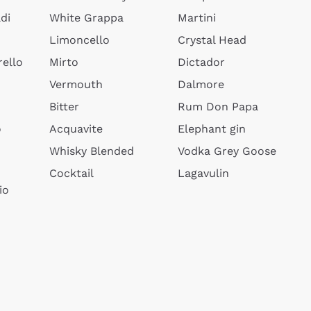
di
White Grappa
Martini
Limoncello
Crystal Head
ello
Mirto
Dictador
Vermouth
Dalmore
Bitter
Rum Don Papa
o
Acquavite
Elephant gin
Whisky Blended
Vodka Grey Goose
Cocktail
Lagavulin
io