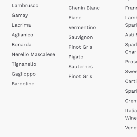
Lambrusco
Chenin Blanc
Fran
Gamay
Fiano
Lam
Lacrima
Spar
Vermentino
Aglianico
Asti
Sauvignon
Bonarda
Spar
Pinot Gris
Char
Nerello Mascalese
Pigato
Pros
Tignanello
Sauternes
Swee
Gaglioppo
Pinot Gris
Cart
Bardolino
Spar
Cre
Itali
Wine
Vene