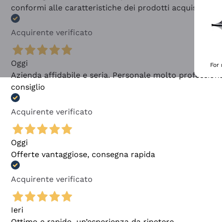
conformi alle caratteristiche dei prodotti acquistati
Acquirente verificato
Oggi
For
Azienda affidabile e seria. Personale molto profession
consiglio
Acquirente verificato
Oggi
Offerte vantaggiose, consegna rapida
Acquirente verificato
Ieri
Ottimo e rapido, un’esperienza da ripetere