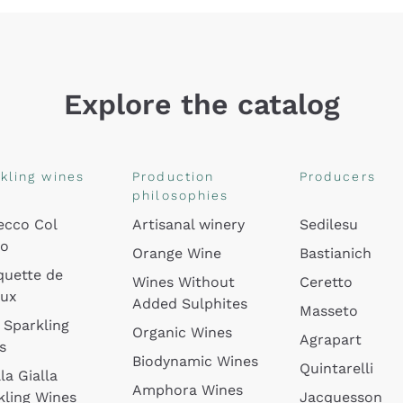
Explore the catalog
kling wines
Production
Producers
philosophies
ecco Col
Artisanal winery
Sedilesu
do
Orange Wine
Bastianich
quette de
Wines Without
Ceretto
oux
Added Sulphites
Masseto
 Sparkling
Organic Wines
Agrapart
s
Biodynamic Wines
Quintarelli
la Gialla
Amphora Wines
kling Wines
Jacquesson