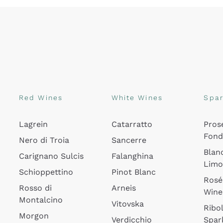
Red Wines
White Wines
Spar
Lagrein
Catarratto
Pros
Fon
Nero di Troia
Sancerre
Blan
Carignano Sulcis
Falanghina
Lim
Schioppettino
Pinot Blanc
Rosé
Rosso di
Arneis
Wine
Montalcino
Vitovska
Ribol
Morgon
Verdicchio
Spar