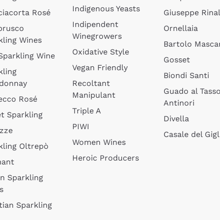
Indigenous Yeasts
ciacorta Rosé
Giuseppe Rinal
Indipendent
brusco
Ornellaia
Winegrowers
kling Wines
Bartolo Mascar
Oxidative Style
 Sparkling Wine
Gosset
Vegan Friendly
kling
Biondi Santi
donnay
Recoltant
Guado al Tass
Manipulant
ecco Rosé
Antinori
Triple A
t Sparkling
Divella
PIWI
izze
Casale del Gigl
Women Wines
kling Oltrepò
Heroic Producers
mant
an Sparkling
s
tian Sparkling