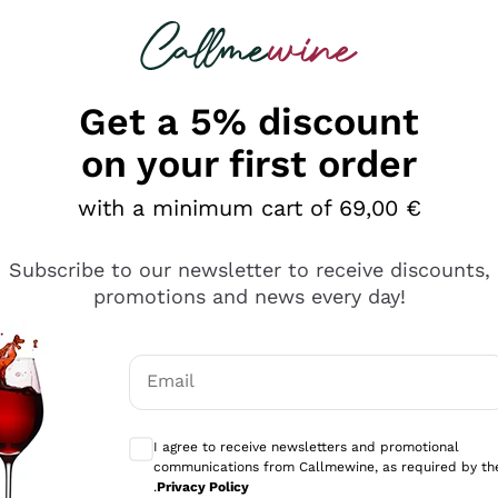
 looking for
Champagne
Sparkling Wines
Al
Get a 5% discount
on your first order
with a minimum cart of 69,00 €
Subscribe to our newsletter to receive discounts,
promotions and news every day!
Email
Optional consents to receive communicati
I agree to receive newsletters and promotional
communications from Callmewine, as required by th
tanti prodotti diversi e con un ampio range di prezzo. Le 
.
Privacy Policy