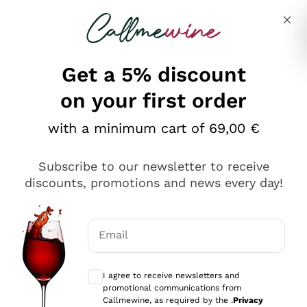
Skip to content
Describe what you are looking for
Get a 5% discount
on your first order
Ottimo
with a minimum cart of 69,00 €
4,5
/5
2.566
Subscribe to our newsletter to receive
recensioni
discounts, promotions and news every day!
Le nostre recensioni a 4 e 5 stelle.
Clicca qui per leggerle tutte >
Email
Precedente
Successivo
Optional consents to receive communicat
I agree to receive newsletters and
2 Giorni Fa
promotional communications from
Ordine tutto ok, niente da dire a riguardo. Il sito in se
Callmewine, as required by the .
Privacy