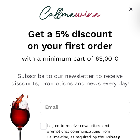
Skip to content
Describe what you are looking for
Get a 5% discount
on your first order
Ottimo
with a minimum cart of 69,00 €
4,5
/5
2.566
Subscribe to our newsletter to receive
recensioni
discounts, promotions and news every day!
Le nostre recensioni a 4 e 5 stelle.
Clicca qui per leggerle tutte >
Email
Precedente
Successivo
Optional consents to receive communicat
I agree to receive newsletters and
Oggi
promotional communications from
Ordine tutto ok, niente da dire a riguardo. Il sito in se
Callmewine, as required by the .
Privacy