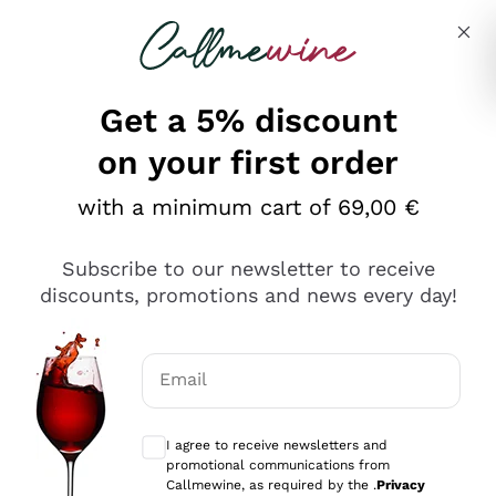
Skip to content
Describe what you are looking for
Get a 5% discount
on your first order
Ottimo
with a minimum cart of 69,00 €
4,5
/5
2.559
Subscribe to our newsletter to receive
recensioni
discounts, promotions and news every day!
Le nostre recensioni a 4 e 5 stelle.
Clicca qui per leggerle tutte >
Email
Precedente
Successivo
Optional consents to receive communicat
I agree to receive newsletters and
Oggi
promotional communications from
Il catalogo offre moltissime possibilità di scelta tra tanti
Callmewine, as required by the .
Privacy