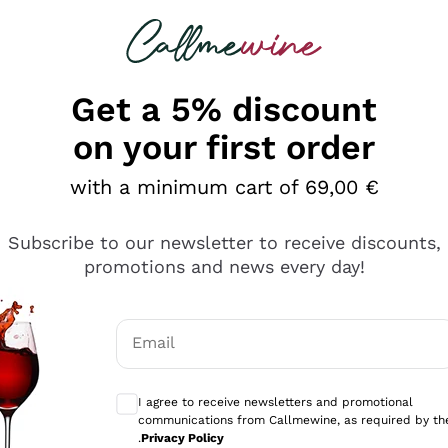
 looking for
Champagne
Sparkling Wines
Al
Get a 5% discount
on your first order
with a minimum cart of 69,00 €
Subscribe to our newsletter to receive discounts,
promotions and news every day!
Email
Optional consents to receive communicati
I agree to receive newsletters and promotional
communications from Callmewine, as required by th
se non è male ma secondo me ci sono alternative che hanno p
.
Privacy Policy