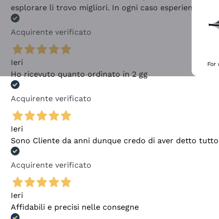
esplorare li trovo migliori. In ogni caso esperienza buo
Acquirente verificato
Ieri
For
Ho ricevuto quanto ordinato in 2 gg
Acquirente verificato
Ieri
Sono Cliente da anni dunque credo di aver detto tutto
Acquirente verificato
Ieri
Affidabili e precisi nelle consegne