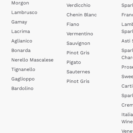
Morgon
Verdicchio
Spar
Lambrusco
Chenin Blanc
Fran
Gamay
Fiano
Lam
Lacrima
Spar
Vermentino
Aglianico
Asti
Sauvignon
Bonarda
Spar
Pinot Gris
Char
Nerello Mascalese
Pigato
Pros
Tignanello
Sauternes
Swee
Gaglioppo
Pinot Gris
Cart
Bardolino
Spar
Cre
Itali
Wine
Vene