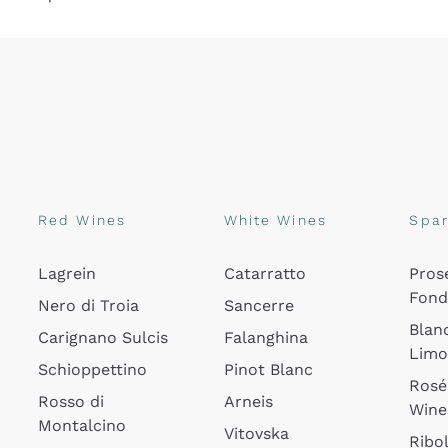
Red Wines
White Wines
Spar
Lagrein
Catarratto
Pros
Fon
Nero di Troia
Sancerre
Blan
Carignano Sulcis
Falanghina
Lim
Schioppettino
Pinot Blanc
Rosé
Rosso di
Arneis
Wine
Montalcino
Vitovska
Ribol