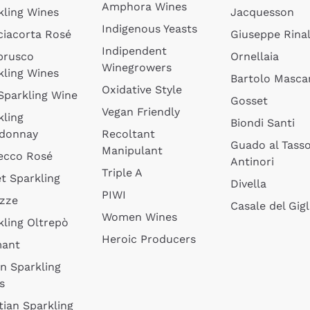
Amphora Wines
kling Wines
Jacquesson
Indigenous Yeasts
ciacorta Rosé
Giuseppe Rinal
Indipendent
brusco
Ornellaia
Winegrowers
kling Wines
Bartolo Mascar
Oxidative Style
 Sparkling Wine
Gosset
Vegan Friendly
kling
Biondi Santi
donnay
Recoltant
Guado al Tass
Manipulant
ecco Rosé
Antinori
Triple A
t Sparkling
Divella
PIWI
izze
Casale del Gigl
Women Wines
kling Oltrepò
Heroic Producers
mant
an Sparkling
s
tian Sparkling