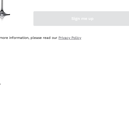
na e lo consiglio! 👍
Sign me up
 more information, please read our
Privacy Policy
.