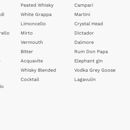
Peated Whisky
Campari
di
White Grappa
Martini
Limoncello
Crystal Head
ello
Mirto
Dictador
Vermouth
Dalmore
Bitter
Rum Don Papa
o
Acquavite
Elephant gin
Whisky Blended
Vodka Grey Goose
Cocktail
Lagavulin
io