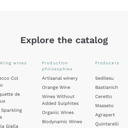
Explore the catalog
kling wines
Production
Producers
philosophies
ecco Col
Artisanal winery
Sedilesu
do
Orange Wine
Bastianich
quette de
Wines Without
Ceretto
oux
Added Sulphites
Masseto
 Sparkling
Organic Wines
Agrapart
s
Biodynamic Wines
Quintarelli
la Gialla