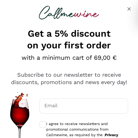
Skip to content
Describe what you are looking for
Get a 5% discount
on your first order
Ottimo
with a minimum cart of 69,00 €
4,5
/5
2.566
Subscribe to our newsletter to receive
recensioni
discounts, promotions and news every day!
Le nostre recensioni a 4 e 5 stelle.
Clicca qui per leggerle tutte >
Email
Precedente
Successivo
Optional consents to receive communicat
I agree to receive newsletters and
Oggi
promotional communications from
Ordine tutto ok, niente da dire a riguardo. Il sito in se
Callmewine, as required by the .
Privacy