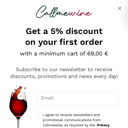
Skip to content
Describe what you are looking for
Get a 5% discount
on your first order
Ottimo
with a minimum cart of 69,00 €
4,5
/5
2.566
Subscribe to our newsletter to receive
recensioni
discounts, promotions and news every day!
Le nostre recensioni a 4 e 5 stelle.
Clicca qui per leggerle tutte >
Email
Precedente
Successivo
Optional consents to receive communicat
I agree to receive newsletters and
Ieri
promotional communications from
Ordine tutto ok, niente da dire a riguardo. Il sito in se
Callmewine, as required by the .
Privacy