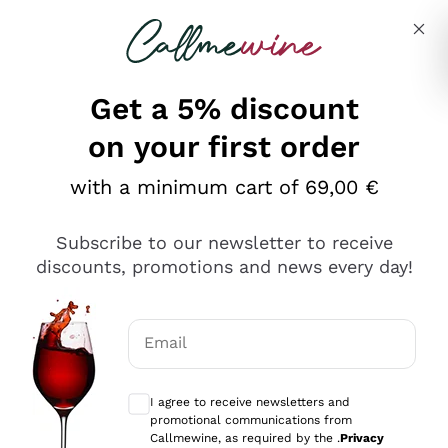
Skip to content
Describe what you are looking for
Get a 5% discount
on your first order
Ottimo
with a minimum cart of 69,00 €
4,5
/5
2.566
Subscribe to our newsletter to receive
recensioni
discounts, promotions and news every day!
Le nostre recensioni a 4 e 5 stelle.
Clicca qui per leggerle tutte >
Email
Precedente
Successivo
Optional consents to receive communicat
I agree to receive newsletters and
Ieri
promotional communications from
Ordine tutto ok, niente da dire a riguardo. Il sito in se
Callmewine, as required by the .
Privacy