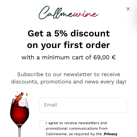
Skip to content
Describe what you are looking for
Get a 5% discount
on your first order
Ottimo
with a minimum cart of 69,00 €
4,5
/5
2.566
Subscribe to our newsletter to receive
recensioni
discounts, promotions and news every day!
Le nostre recensioni a 4 e 5 stelle.
Clicca qui per leggerle tutte >
Email
Precedente
Successivo
Optional consents to receive communicat
I agree to receive newsletters and
Oggi
promotional communications from
Ordine tutto ok, niente da dire a riguardo. Il sito in se
Callmewine, as required by the .
Privacy