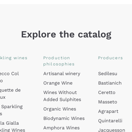
Explore the catalog
kling wines
Production
Producers
philosophies
ecco Col
Artisanal winery
Sedilesu
do
Orange Wine
Bastianich
quette de
Wines Without
Ceretto
oux
Added Sulphites
Masseto
 Sparkling
Organic Wines
Agrapart
s
Biodynamic Wines
Quintarelli
la Gialla
Amphora Wines
kling Wines
Jacquesson