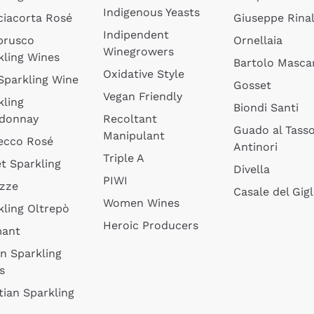
Indigenous Yeasts
ciacorta Rosé
Giuseppe Rinal
Indipendent
brusco
Ornellaia
Winegrowers
kling Wines
Bartolo Mascar
Oxidative Style
 Sparkling Wine
Gosset
Vegan Friendly
kling
Biondi Santi
donnay
Recoltant
Guado al Tass
Manipulant
ecco Rosé
Antinori
Triple A
t Sparkling
Divella
PIWI
izze
Casale del Gigl
Women Wines
kling Oltrepò
Heroic Producers
mant
an Sparkling
s
tian Sparkling