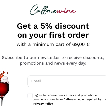
 looking for
Champagne
Sparkling Wines
Al
Get a 5% discount
on your first order
with a minimum cart of 69,00 €
Subscribe to our newsletter to receive discounts,
promotions and news every day!
Email
Optional consents to receive communicati
I agree to receive newsletters and promotional
communications from Callmewine, as required by th
e professionalità
.
Privacy Policy