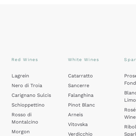
Red Wines
White Wines
Spar
Lagrein
Catarratto
Pros
Fon
Nero di Troia
Sancerre
Blan
Carignano Sulcis
Falanghina
Lim
Schioppettino
Pinot Blanc
Rosé
Rosso di
Arneis
Wine
Montalcino
Vitovska
Ribol
Morgon
Verdicchio
Spar