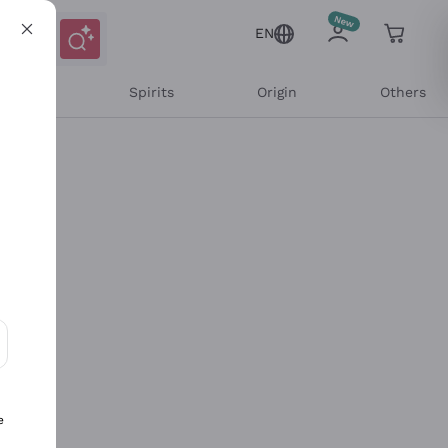
EN
l Wines
Spirits
Origin
Others
ons and personalized offers
e