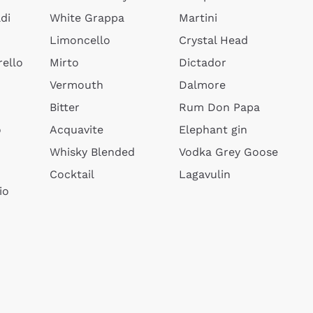
di
White Grappa
Martini
Limoncello
Crystal Head
ello
Mirto
Dictador
Vermouth
Dalmore
Bitter
Rum Don Papa
o
Acquavite
Elephant gin
Whisky Blended
Vodka Grey Goose
Cocktail
Lagavulin
io