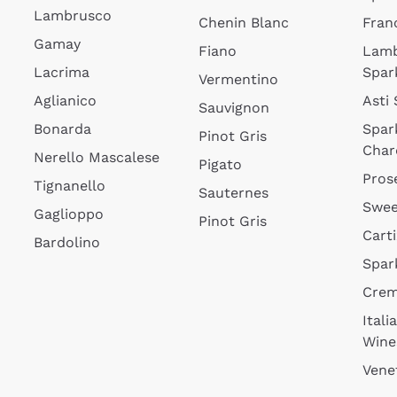
Lambrusco
Chenin Blanc
Fran
Gamay
Fiano
Lam
Lacrima
Spar
Vermentino
Aglianico
Asti
Sauvignon
Bonarda
Spar
Pinot Gris
Char
Nerello Mascalese
Pigato
Pros
Tignanello
Sauternes
Swee
Gaglioppo
Pinot Gris
Cart
Bardolino
Spar
Cre
Itali
Wine
Vene