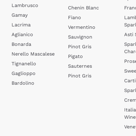
Lambrusco
Chenin Blanc
Fran
Gamay
Fiano
Lam
Lacrima
Spar
Vermentino
Aglianico
Asti
Sauvignon
Bonarda
Spar
Pinot Gris
Char
Nerello Mascalese
Pigato
Pros
Tignanello
Sauternes
Swee
Gaglioppo
Pinot Gris
Cart
Bardolino
Spar
Cre
Itali
Wine
Vene