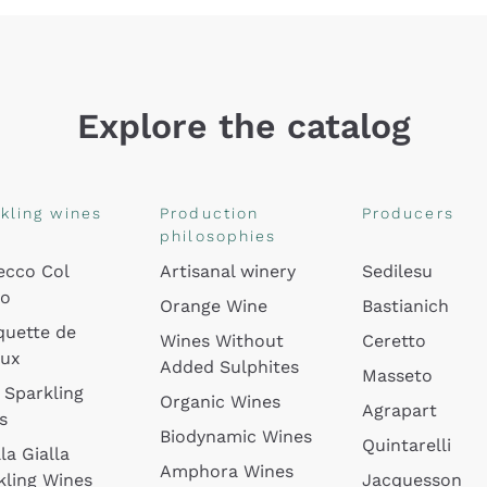
Explore the catalog
kling wines
Production
Producers
philosophies
ecco Col
Artisanal winery
Sedilesu
do
Orange Wine
Bastianich
quette de
Wines Without
Ceretto
oux
Added Sulphites
Masseto
 Sparkling
Organic Wines
Agrapart
s
Biodynamic Wines
Quintarelli
la Gialla
Amphora Wines
kling Wines
Jacquesson