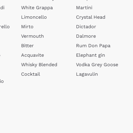
di
White Grappa
Martini
Limoncello
Crystal Head
ello
Mirto
Dictador
Vermouth
Dalmore
Bitter
Rum Don Papa
o
Acquavite
Elephant gin
Whisky Blended
Vodka Grey Goose
Cocktail
Lagavulin
io