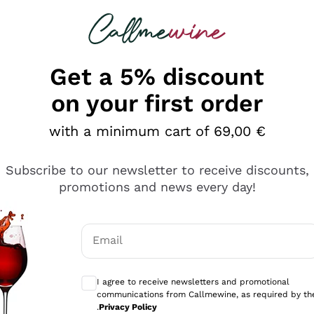
 looking for
Champagne
Sparkling Wines
Al
Get a 5% discount
on your first order
with a minimum cart of 69,00 €
Subscribe to our newsletter to receive discounts,
promotions and news every day!
Email
Optional consents to receive communicati
I agree to receive newsletters and promotional
communications from Callmewine, as required by th
e professionalità
.
Privacy Policy