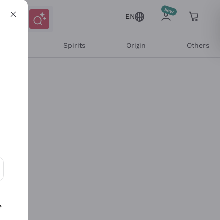
EN
l Wines
Spirits
Origin
Others
ons and personalized offers
e