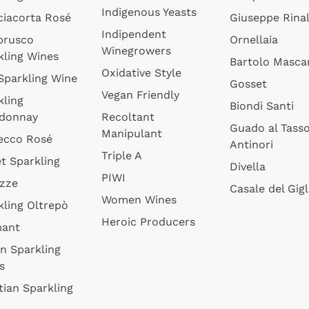
Indigenous Yeasts
ciacorta Rosé
Giuseppe Rinal
Indipendent
brusco
Ornellaia
Winegrowers
kling Wines
Bartolo Mascar
Oxidative Style
 Sparkling Wine
Gosset
Vegan Friendly
kling
Biondi Santi
donnay
Recoltant
Guado al Tass
Manipulant
ecco Rosé
Antinori
Triple A
t Sparkling
Divella
PIWI
izze
Casale del Gigl
Women Wines
kling Oltrepò
Heroic Producers
mant
an Sparkling
s
tian Sparkling