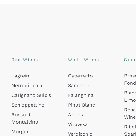
Red Wines
White Wines
Spar
Lagrein
Catarratto
Pros
Fon
Nero di Troia
Sancerre
Blan
Carignano Sulcis
Falanghina
Lim
Schioppettino
Pinot Blanc
Rosé
Rosso di
Arneis
Wine
Montalcino
Vitovska
Ribol
Morgon
Verdicchio
Spar