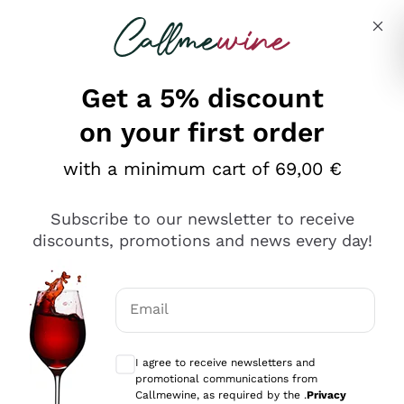
Skip to content
Describe what you are looking for
Get a 5% discount
on your first order
Ottimo
with a minimum cart of 69,00 €
4,5
/5
2.566
Subscribe to our newsletter to receive
recensioni
discounts, promotions and news every day!
Le nostre recensioni a 4 e 5 stelle.
Clicca qui per leggerle tutte >
Email
Precedente
Successivo
Optional consents to receive communicat
I agree to receive newsletters and
Ieri
promotional communications from
Ordine tutto ok, niente da dire a riguardo. Il sito in se
Callmewine, as required by the .
Privacy