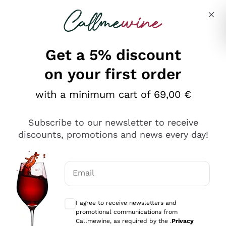
Skip to content
Describe what you are looking for
Get a 5% discount
on your first order
Ottimo
with a minimum cart of 69,00 €
4,5
/5
2.566
Subscribe to our newsletter to receive
recensioni
discounts, promotions and news every day!
Le nostre recensioni a 4 e 5 stelle.
Clicca qui per leggerle tutte >
Email
Precedente
Successivo
Optional consents to receive communicat
I agree to receive newsletters and
Oggi
promotional communications from
Ordine tutto ok, niente da dire a riguardo. Il sito in se
Callmewine, as required by the .
Privacy