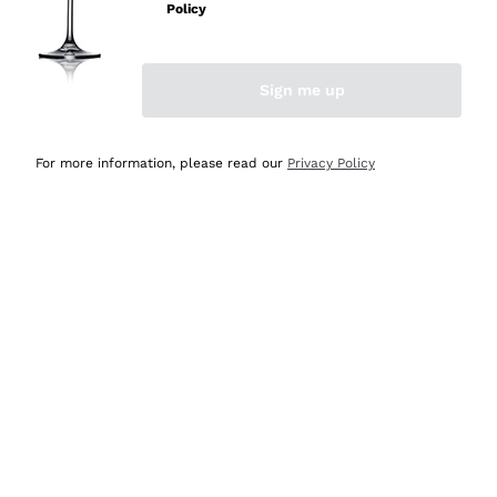
velocissima
Policy
Acquirente verificato
Sign me up
Ieri
Perfetti e attenti al cliente
For more information, please read our
Privacy Policy
Acquirente verificato
Ieri
Semplice nell'uso, puntuali e veloci.
Acquirente verificato
Ieri
Ottima come sempre!