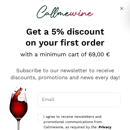
Skip to content
Describe what you are looking for
Get a 5% discount
on your first order
Ottimo
with a minimum cart of 69,00 €
4,5
/5
2.552
Subscribe to our newsletter to receive
recensioni
discounts, promotions and news every day!
Le nostre recensioni a 4 e 5 stelle.
Clicca qui per leggerle tutte >
Email
Precedente
Successivo
Optional consents to receive communicat
I agree to receive newsletters and
Oggi
promotional communications from
Ottima facilità di acquisto sul sito e consegna
Callmewine, as required by the .
Privacy