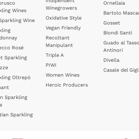
Indipendent
brusco
Ornellaia
Winegrowers
kling Wines
Bartolo Mascar
Oxidative Style
 Sparkling Wine
Gosset
Vegan Friendly
kling
Biondi Santi
donnay
Recoltant
Guado al Tass
Manipulant
ecco Rosé
Antinori
Triple A
t Sparkling
Divella
PIWI
izze
Casale del Gigl
Women Wines
kling Oltrepò
Heroic Producers
mant
an Sparkling
s
tian Sparkling