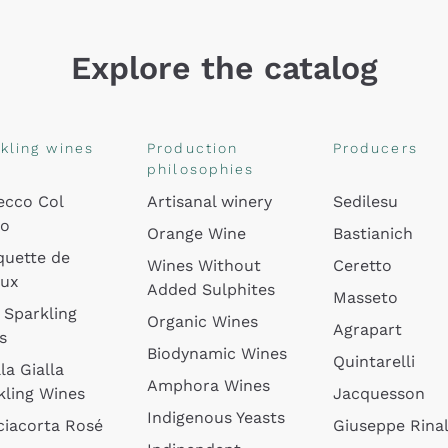
Explore the catalog
kling wines
Production
Producers
philosophies
ecco Col
Artisanal winery
Sedilesu
do
Orange Wine
Bastianich
quette de
Wines Without
Ceretto
oux
Added Sulphites
Masseto
 Sparkling
Organic Wines
Agrapart
s
Biodynamic Wines
Quintarelli
la Gialla
Amphora Wines
kling Wines
Jacquesson
Indigenous Yeasts
ciacorta Rosé
Giuseppe Rinal