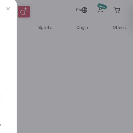
EN
l Wines
Spirits
Origin
Others
ons and personalized offers
e