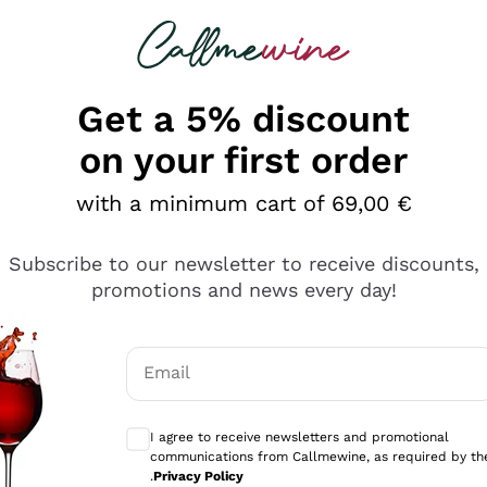
 looking for
Champagne
Sparkling Wines
Al
Get a 5% discount
on your first order
with a minimum cart of 69,00 €
Subscribe to our newsletter to receive discounts,
promotions and news every day!
Email
Optional consents to receive communicati
I agree to receive newsletters and promotional
communications from Callmewine, as required by th
sima
.
Privacy Policy