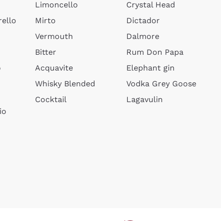
Limoncello
Crystal Head
ello
Mirto
Dictador
Vermouth
Dalmore
Bitter
Rum Don Papa
o
Acquavite
Elephant gin
Whisky Blended
Vodka Grey Goose
Cocktail
Lagavulin
io