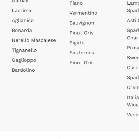
Gamay
Fiano
Lam
Lacrima
Spar
Vermentino
Aglianico
Asti
Sauvignon
Bonarda
Spar
Pinot Gris
Char
Nerello Mascalese
Pigato
Pros
Tignanello
Sauternes
Swee
Gaglioppo
Pinot Gris
Cart
Bardolino
Spar
Cre
Itali
Wine
Vene