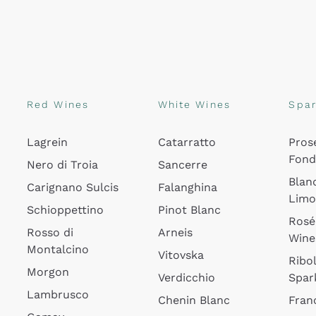
Red Wines
White Wines
Spar
Lagrein
Catarratto
Pros
Fon
Nero di Troia
Sancerre
Blan
Carignano Sulcis
Falanghina
Lim
Schioppettino
Pinot Blanc
Rosé
Rosso di
Arneis
Wine
Montalcino
Vitovska
Ribol
Morgon
Verdicchio
Spar
Lambrusco
Chenin Blanc
Fran