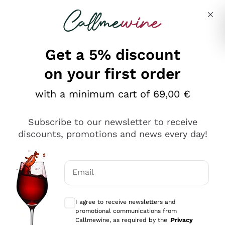
Skip to content
Describe what you are looking for
Get a 5% discount
on your first order
Ottimo
with a minimum cart of 69,00 €
4,5
/5
2.566
Subscribe to our newsletter to receive
recensioni
discounts, promotions and news every day!
Le nostre recensioni a 4 e 5 stelle.
Clicca qui per leggerle tutte >
Email
Precedente
Successivo
Optional consents to receive communicat
I agree to receive newsletters and
Ieri
promotional communications from
Ordine tutto ok, niente da dire a riguardo. Il sito in se
Callmewine, as required by the .
Privacy