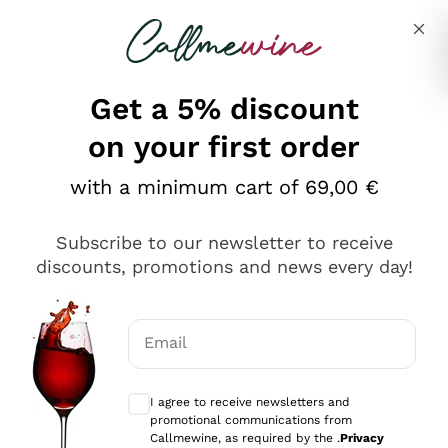
Skip to content
Describe what you are looking for
Get a 5% discount
on your first order
Ottimo
with a minimum cart of 69,00 €
4,5
/5
2.559
Subscribe to our newsletter to receive
recensioni
discounts, promotions and news every day!
Le nostre recensioni a 4 e 5 stelle.
Clicca qui per leggerle tutte >
Email
Precedente
Successivo
Optional consents to receive communicat
I agree to receive newsletters and
Oggi
promotional communications from
Il catalogo offre moltissime possibilità di scelta tra tanti
Callmewine, as required by the .
Privacy