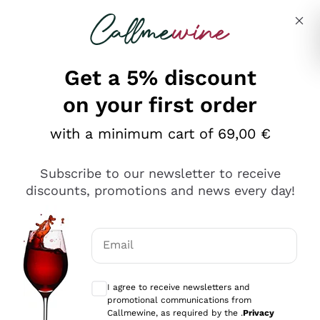
Skip to content
Describe what you are looking for
Get a 5% discount
on your first order
Ottimo
with a minimum cart of 69,00 €
4,5
/5
2.566
Subscribe to our newsletter to receive
recensioni
discounts, promotions and news every day!
Le nostre recensioni a 4 e 5 stelle.
Clicca qui per leggerle tutte >
Email
Precedente
Successivo
Optional consents to receive communicat
I agree to receive newsletters and
Oggi
promotional communications from
Ordine tutto ok, niente da dire a riguardo. Il sito in se
Callmewine, as required by the .
Privacy