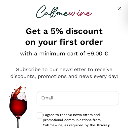
Skip to content
Describe what you are looking for
Get a 5% discount
on your first order
Ottimo
with a minimum cart of 69,00 €
4,5
/5
2.559
Subscribe to our newsletter to receive
recensioni
discounts, promotions and news every day!
Le nostre recensioni a 4 e 5 stelle.
Clicca qui per leggerle tutte >
Email
Precedente
Successivo
Optional consents to receive communicat
I agree to receive newsletters and
Oggi
promotional communications from
Il catalogo offre moltissime possibilità di scelta tra tanti
Callmewine, as required by the .
Privacy