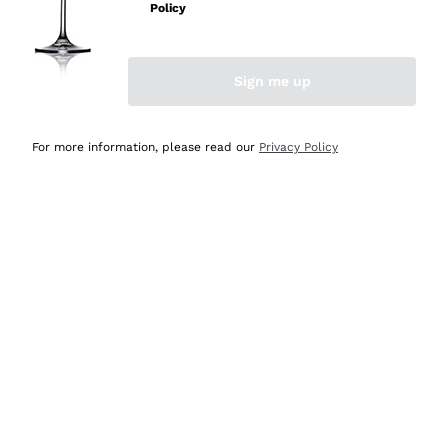
professionalità
Policy
Acquirente verificato
Sign me up
Oggi
Seri affidabili
For more information, please read our
Privacy Policy
Acquirente verificato
Ieri
Il catalogo offre moltissime possibilità di scelta tra tanti
prodotti diversi e con un ampio range di prezzo. Le
indicazioni dei consulenti sono estremamente chiare e
conformi alle caratteristiche dei prodotti acquistati
Acquirente verificato