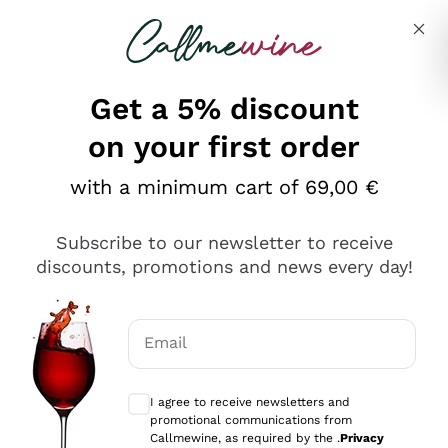
Skip to content
Describe what you are looking for
Get a 5% discount
on your first order
Ottimo
with a minimum cart of 69,00 €
4,5
/5
2.561
Subscribe to our newsletter to receive
recensioni
discounts, promotions and news every day!
Le nostre recensioni a 4 e 5 stelle.
Clicca qui per leggerle tutte >
Email
Precedente
Successivo
Optional consents to receive communicat
I agree to receive newsletters and
Oggi
promotional communications from
Acquisto semplice nelle modalità, gestito con rapidità e
Callmewine, as required by the .
Privacy