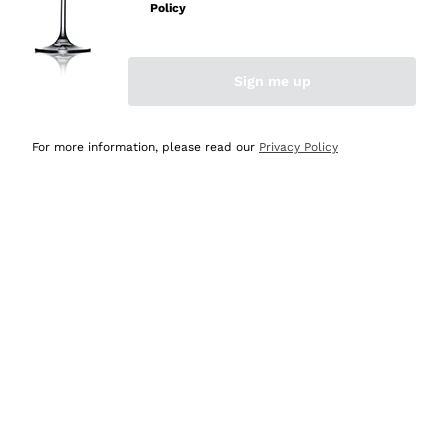
professionalità
Policy
Acquirente verificato
Sign me up
Oggi
Seri affidabili
For more information, please read our
Privacy Policy
Acquirente verificato
Ieri
Il catalogo offre moltissime possibilità di scelta tra tanti
prodotti diversi e con un ampio range di prezzo. Le
indicazioni dei consulenti sono estremamente chiare e
conformi alle caratteristiche dei prodotti acquistati
Acquirente verificato