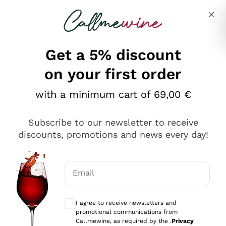
Skip to content
Describe what you are looking for
Get a 5% discount
on your first order
Ottimo
with a minimum cart of 69,00 €
4,5
/5
2.561
Subscribe to our newsletter to receive
recensioni
discounts, promotions and news every day!
Le nostre recensioni a 4 e 5 stelle.
Clicca qui per leggerle tutte >
Email
Precedente
Successivo
Optional consents to receive communicat
I agree to receive newsletters and
Oggi
promotional communications from
Acquisto semplice nelle modalità, gestito con rapidità e
Callmewine, as required by the .
Privacy