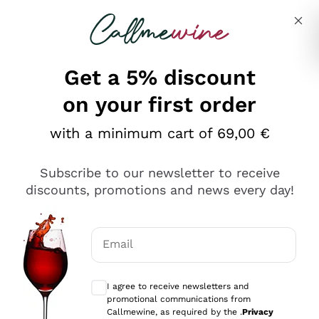
Skip to content
Describe what you are looking for
Get a 5% discount
on your first order
Ottimo
with a minimum cart of 69,00 €
4,5
/5
2.566
Subscribe to our newsletter to receive
recensioni
discounts, promotions and news every day!
Le nostre recensioni a 4 e 5 stelle.
Clicca qui per leggerle tutte >
Email
Precedente
Successivo
Optional consents to receive communicat
I agree to receive newsletters and
Oggi
promotional communications from
Ordine tutto ok, niente da dire a riguardo. Il sito in se
Callmewine, as required by the .
Privacy