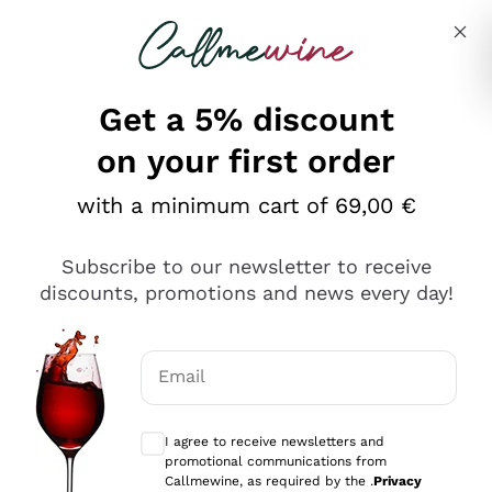
Skip to content
Describe what you are looking for
Get a 5% discount
on your first order
Ottimo
with a minimum cart of 69,00 €
4,5
/5
2.561
Subscribe to our newsletter to receive
recensioni
discounts, promotions and news every day!
Le nostre recensioni a 4 e 5 stelle.
Clicca qui per leggerle tutte >
Email
Precedente
Successivo
Optional consents to receive communicat
I agree to receive newsletters and
Oggi
promotional communications from
Acquisto semplice nelle modalità, gestito con rapidità e
Callmewine, as required by the .
Privacy