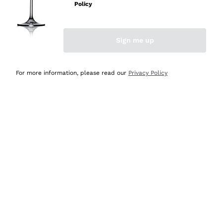
professionalità
Policy
Acquirente verificato
Sign me up
Oggi
Seri affidabili
For more information, please read our
Privacy Policy
Acquirente verificato
Ieri
Il catalogo offre moltissime possibilità di scelta tra tanti
prodotti diversi e con un ampio range di prezzo. Le
indicazioni dei consulenti sono estremamente chiare e
conformi alle caratteristiche dei prodotti acquistati
Acquirente verificato