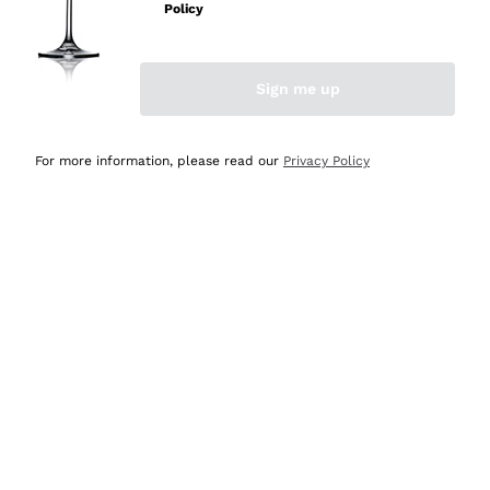
velocissima
Policy
Acquirente verificato
Sign me up
Ieri
Perfetti e attenti al cliente
For more information, please read our
Privacy Policy
Acquirente verificato
2 Giorni Fa
Semplice nell'uso, puntuali e veloci.
Acquirente verificato
2 Giorni Fa
Ottima come sempre!