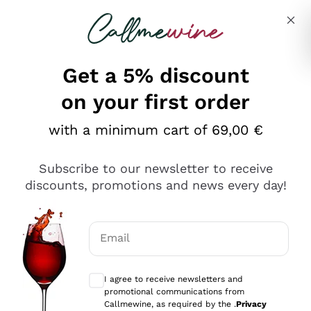
Skip to content
Describe what you are looking for
Get a 5% discount
on your first order
Ottimo
with a minimum cart of 69,00 €
4,5
/5
2.552
Subscribe to our newsletter to receive
recensioni
discounts, promotions and news every day!
Le nostre recensioni a 4 e 5 stelle.
Clicca qui per leggerle tutte >
Email
Precedente
Successivo
Optional consents to receive communicat
I agree to receive newsletters and
Oggi
promotional communications from
Ottima facilità di acquisto sul sito e consegna
Callmewine, as required by the .
Privacy