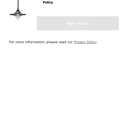
professionalità
Policy
Acquirente verificato
Sign me up
Oggi
Seri affidabili
For more information, please read our
Privacy Policy
Acquirente verificato
Ieri
Il catalogo offre moltissime possibilità di scelta tra tanti
prodotti diversi e con un ampio range di prezzo. Le
indicazioni dei consulenti sono estremamente chiare e
conformi alle caratteristiche dei prodotti acquistati
Acquirente verificato