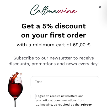
Skip to content
Describe what you are looking for
Get a 5% discount
on your first order
Ottimo
with a minimum cart of 69,00 €
4,5
/5
2.561
Subscribe to our newsletter to receive
recensioni
discounts, promotions and news every day!
Le nostre recensioni a 4 e 5 stelle.
Clicca qui per leggerle tutte >
Email
Precedente
Successivo
Optional consents to receive communicat
I agree to receive newsletters and
Oggi
promotional communications from
Acquisto semplice nelle modalità, gestito con rapidità e
Callmewine, as required by the .
Privacy