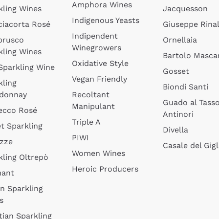
Amphora Wines
kling Wines
Jacquesson
Indigenous Yeasts
ciacorta Rosé
Giuseppe Rinal
Indipendent
brusco
Ornellaia
Winegrowers
kling Wines
Bartolo Mascar
Oxidative Style
 Sparkling Wine
Gosset
Vegan Friendly
kling
Biondi Santi
donnay
Recoltant
Guado al Tass
Manipulant
ecco Rosé
Antinori
Triple A
t Sparkling
Divella
PIWI
izze
Casale del Gigl
Women Wines
kling Oltrepò
Heroic Producers
mant
an Sparkling
s
tian Sparkling