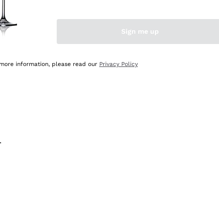
na e lo consiglio! 👍
Sign me up
 more information, please read our
Privacy Policy
.