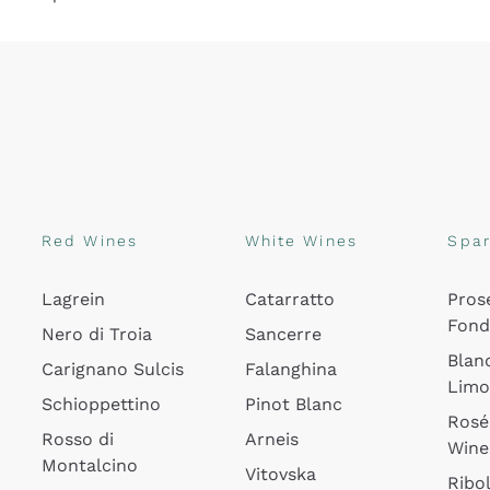
Red Wines
White Wines
Spar
Lagrein
Catarratto
Pros
Fon
Nero di Troia
Sancerre
Blan
Carignano Sulcis
Falanghina
Lim
Schioppettino
Pinot Blanc
Rosé
Rosso di
Arneis
Wine
Montalcino
Vitovska
Ribol