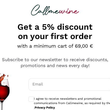
 looking for
Champagne
Sparkling Wines
Al
Get a 5% discount
on your first order
with a minimum cart of 69,00 €
Subscribe to our newsletter to receive discounts,
promotions and news every day!
Email
Optional consents to receive communicati
I agree to receive newsletters and promotional
communications from Callmewine, as required by th
se non è male ma secondo me ci sono alternative che hanno p
.
Privacy Policy