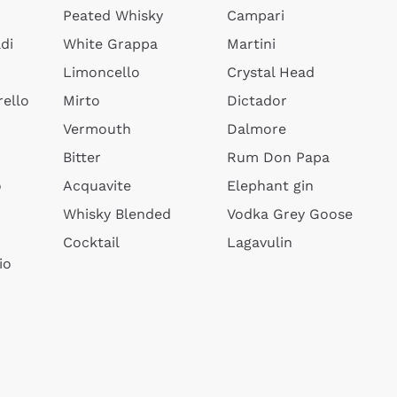
Peated Whisky
Campari
di
White Grappa
Martini
Limoncello
Crystal Head
ello
Mirto
Dictador
Vermouth
Dalmore
Bitter
Rum Don Papa
o
Acquavite
Elephant gin
Whisky Blended
Vodka Grey Goose
Cocktail
Lagavulin
io