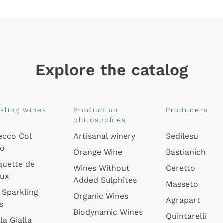
Explore the catalog
kling wines
Production
Producers
philosophies
ecco Col
Artisanal winery
Sedilesu
do
Orange Wine
Bastianich
quette de
Wines Without
Ceretto
oux
Added Sulphites
Masseto
 Sparkling
Organic Wines
Agrapart
s
Biodynamic Wines
Quintarelli
la Gialla