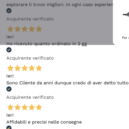
esplorare li trovo migliori. In ogni caso esperienza buo
Acquirente verificato
Ieri
For
Ho ricevuto quanto ordinato in 2 gg
Acquirente verificato
Ieri
Sono Cliente da anni dunque credo di aver detto tutto
Acquirente verificato
Ieri
Affidabili e precisi nelle consegne