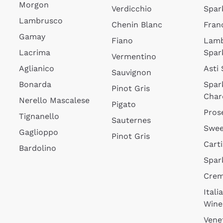
Morgon
Verdicchio
Spar
Lambrusco
Chenin Blanc
Fran
Gamay
Fiano
Lam
Lacrima
Spar
Vermentino
Aglianico
Asti
Sauvignon
Bonarda
Spar
Pinot Gris
Char
Nerello Mascalese
Pigato
Pros
Tignanello
Sauternes
Swee
Gaglioppo
Pinot Gris
Cart
Bardolino
Spar
Cre
Itali
Wine
Vene