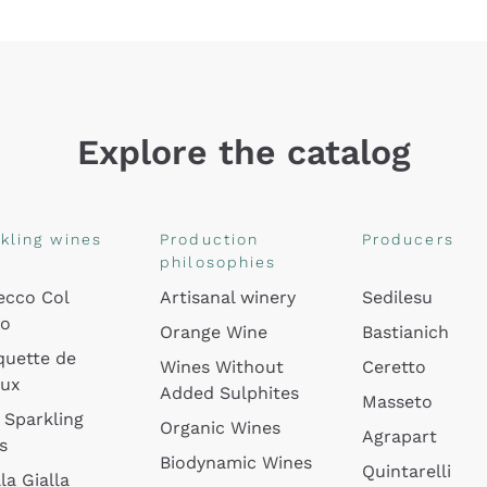
Explore the catalog
kling wines
Production
Producers
philosophies
ecco Col
Artisanal winery
Sedilesu
do
Orange Wine
Bastianich
quette de
Wines Without
Ceretto
oux
Added Sulphites
Masseto
 Sparkling
Organic Wines
Agrapart
s
Biodynamic Wines
Quintarelli
la Gialla