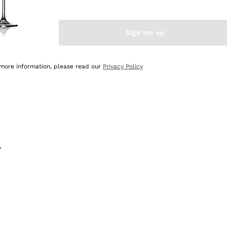
na e lo consiglio! 👍
Sign me up
 more information, please read our
Privacy Policy
.