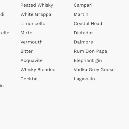
Peated Whisky
Campari
di
White Grappa
Martini
Limoncello
Crystal Head
ello
Mirto
Dictador
Vermouth
Dalmore
Bitter
Rum Don Papa
o
Acquavite
Elephant gin
Whisky Blended
Vodka Grey Goose
Cocktail
Lagavulin
io