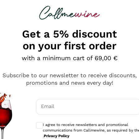
 looking for
Champagne
Sparkling Wines
Al
Get a 5% discount
on your first order
with a minimum cart of 69,00 €
Subscribe to our newsletter to receive discounts,
promotions and news every day!
Email
Optional consents to receive communicati
I agree to receive newsletters and promotional
communications from Callmewine, as required by th
se non è male ma secondo me ci sono alternative che hanno p
.
Privacy Policy