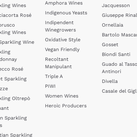
Amphora Wines
kling Wines
Jacquesson
Indigenous Yeasts
ciacorta Rosé
Giuseppe Rinal
Indipendent
brusco
Ornellaia
Winegrowers
kling Wines
Bartolo Mascar
Oxidative Style
 Sparkling Wine
Gosset
Vegan Friendly
kling
Biondi Santi
donnay
Recoltant
Guado al Tass
Manipulant
ecco Rosé
Antinori
Triple A
t Sparkling
Divella
PIWI
izze
Casale del Gigl
Women Wines
kling Oltrepò
Heroic Producers
mant
an Sparkling
s
tian Sparkling