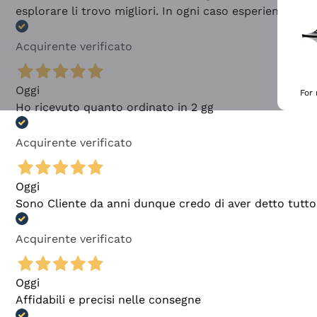
esplorare li trovo migliori. In ogni caso esperienza buo
Acquirente verificato
Oggi
For
Ho ricevuto quanto ordinato in 2 gg
Acquirente verificato
Oggi
Sono Cliente da anni dunque credo di aver detto tutto
Acquirente verificato
Oggi
Affidabili e precisi nelle consegne