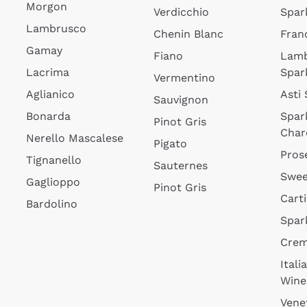
Morgon
Verdicchio
Spar
Lambrusco
Chenin Blanc
Fran
Gamay
Fiano
Lam
Lacrima
Spar
Vermentino
Aglianico
Asti
Sauvignon
Bonarda
Spar
Pinot Gris
Char
Nerello Mascalese
Pigato
Pros
Tignanello
Sauternes
Swee
Gaglioppo
Pinot Gris
Cart
Bardolino
Spar
Cre
Itali
Wine
Vene