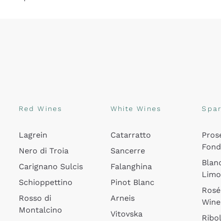
Red Wines
White Wines
Spar
Lagrein
Catarratto
Pros
Fon
Nero di Troia
Sancerre
Blan
Carignano Sulcis
Falanghina
Lim
Schioppettino
Pinot Blanc
Rosé
Rosso di
Arneis
Wine
Montalcino
Vitovska
Ribol