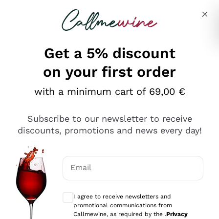
Skip to content
Describe what you are looking for
Get a 5% discount
on your first order
Ottimo
with a minimum cart of 69,00 €
4,5
/5
2.566
Subscribe to our newsletter to receive
recensioni
discounts, promotions and news every day!
Le nostre recensioni a 4 e 5 stelle.
Clicca qui per leggerle tutte >
Email
Precedente
Successivo
Optional consents to receive communicat
I agree to receive newsletters and
Ieri
promotional communications from
Ordine tutto ok, niente da dire a riguardo. Il sito in se
Callmewine, as required by the .
Privacy