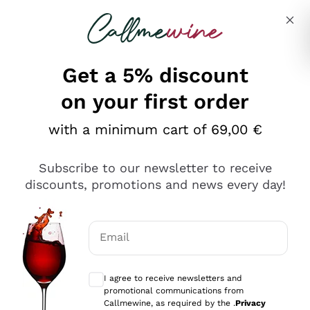
Skip to content
Describe what you are looking for
Get a 5% discount
on your first order
Ottimo
with a minimum cart of 69,00 €
4,5
/5
2.566
Subscribe to our newsletter to receive
recensioni
discounts, promotions and news every day!
Le nostre recensioni a 4 e 5 stelle.
Clicca qui per leggerle tutte >
Email
Precedente
Successivo
Optional consents to receive communicat
I agree to receive newsletters and
Ieri
promotional communications from
Ordine tutto ok, niente da dire a riguardo. Il sito in se
Callmewine, as required by the .
Privacy