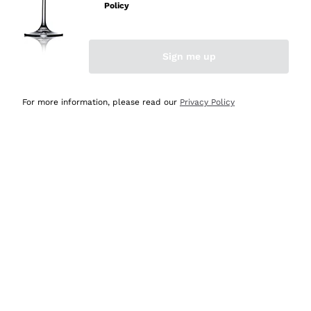
velocissima
Policy
Acquirente verificato
Sign me up
Ieri
Perfetti e attenti al cliente
For more information, please read our
Privacy Policy
Acquirente verificato
Ieri
Semplice nell'uso, puntuali e veloci.
Acquirente verificato
Ieri
Ottima come sempre!