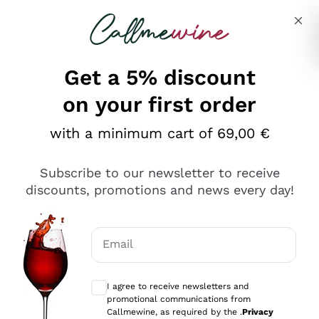
Skip to content
Describe what you are looking for
Get a 5% discount
on your first order
Ottimo
with a minimum cart of 69,00 €
4,5
/5
2.552
Subscribe to our newsletter to receive
recensioni
discounts, promotions and news every day!
Le nostre recensioni a 4 e 5 stelle.
Clicca qui per leggerle tutte >
Email
Precedente
Successivo
Optional consents to receive communicat
I agree to receive newsletters and
Oggi
promotional communications from
Ottima facilità di acquisto sul sito e consegna
Callmewine, as required by the .
Privacy