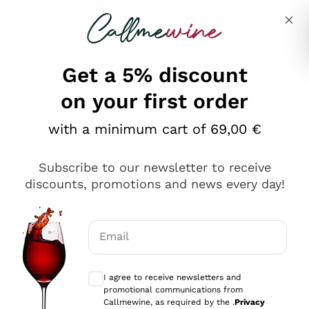
Skip to content
Describe what you are looking for
Get a 5% discount
on your first order
Ottimo
with a minimum cart of 69,00 €
4,5
/5
2.566
Subscribe to our newsletter to receive
recensioni
discounts, promotions and news every day!
Le nostre recensioni a 4 e 5 stelle.
Clicca qui per leggerle tutte >
Email
Precedente
Successivo
Optional consents to receive communicat
I agree to receive newsletters and
Ieri
promotional communications from
Ordine tutto ok, niente da dire a riguardo. Il sito in se
Callmewine, as required by the .
Privacy